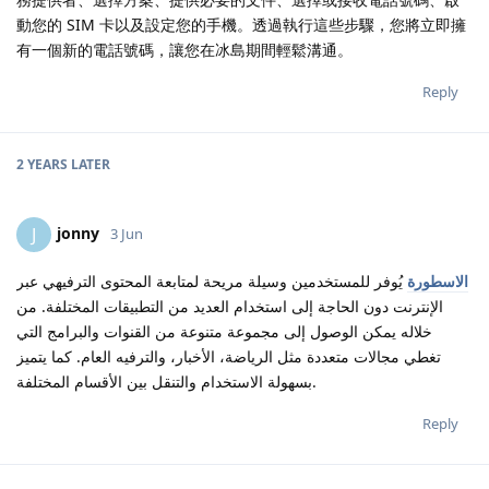
動您的 SIM 卡以及設定您的手機。透過執行這些步驟，您將立即擁
有一個新的電話號碼，讓您在冰島期間輕鬆溝通。
Reply
2 YEARS
LATER
jonny
J
3 Jun
الاسطورة
يُوفر للمستخدمين وسيلة مريحة لمتابعة المحتوى الترفيهي عبر
الإنترنت دون الحاجة إلى استخدام العديد من التطبيقات المختلفة. من
خلاله يمكن الوصول إلى مجموعة متنوعة من القنوات والبرامج التي
تغطي مجالات متعددة مثل الرياضة، الأخبار، والترفيه العام. كما يتميز
بسهولة الاستخدام والتنقل بين الأقسام المختلفة.
Reply