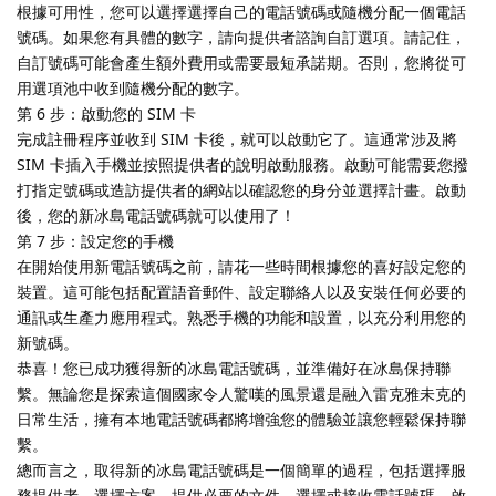
根據可用性，您可以選擇選擇自己的電話號碼或隨機分配一個電話
號碼。如果您有具體的數字，請向提供者諮詢自訂選項。請記住，
自訂號碼可能會產生額外費用或需要最短承諾期。否則，您將從可
用選項池中收到隨機分配的數字。
第 6 步：啟動您的 SIM 卡
完成註冊程序並收到 SIM 卡後，就可以啟動它了。這通常涉及將
SIM 卡插入手機並按照提供者的說明啟動服務。啟動可能需要您撥
打指定號碼或造訪提供者的網站以確認您的身分並選擇計畫。啟動
後，您的新冰島電話號碼就可以使用了！
第 7 步：設定您的手機
在開始使用新電話號碼之前，請花一些時間根據您的喜好設定您的
裝置。這可能包括配置語音郵件、設定聯絡人以及安裝任何必要的
通訊或生產力應用程式。熟悉手機的功能和設置，以充分利用您的
新號碼。
恭喜！您已成功獲得新的冰島電話號碼，並準備好在冰島保持聯
繫。無論您是探索這個國家令人驚嘆的風景還是融入雷克雅未克的
日常生活，擁有本地電話號碼都將增強您的體驗並讓您輕鬆保持聯
繫。
總而言之，取得新的冰島電話號碼是一個簡單的過程，包括選擇服
務提供者、選擇方案、提供必要的文件、選擇或接收電話號碼、啟