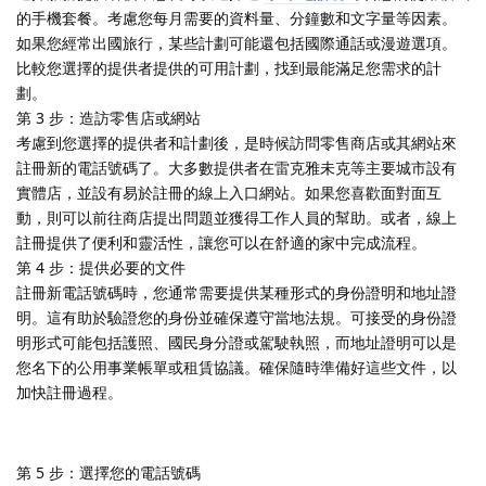
的手機套餐。考慮您每月需要的資料量、分鐘數和文字量等因素。
如果您經常出國旅行，某些計劃可能還包括國際通話或漫遊選項。
比較您選擇的提供者提供的可用計劃，找到最能滿足您需求的計
劃。
第 3 步：造訪零售店或網站
考慮到您選擇的提供者和計劃後，是時候訪問零售商店或其網站來
註冊新的電話號碼了。大多數提供者在雷克雅未克等主要城市設有
實體店，並設有易於註冊的線上入口網站。如果您喜歡面對面互
動，則可以前往商店提出問題並獲得工作人員的幫助。或者，線上
註冊提供了便利和靈活性，讓您可以在舒適的家中完成流程。
第 4 步：提供必要的文件
註冊新電話號碼時，您通常需要提供某種形式的身份證明和地址證
明。這有助於驗證您的身份並確保遵守當地法規。可接受的身份證
明形式可能包括護照、國民身分證或駕駛執照，而地址證明可以是
您名下的公用事業帳單或租賃協議。確保隨時準備好這些文件，以
加快註冊過程。
第 5 步：選擇您的電話號碼