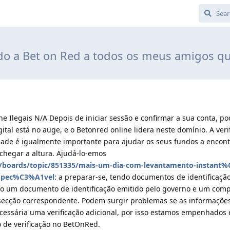
o a Bet on Red a todos os meus amigos qu
ne Ilegais N/A Depois de iniciar sessão e confirmar a sua conta, p
ital está no auge, e o Betonred online lidera neste domínio. A veri
idade é igualmente importante para ajudar os seus fundos a encont
chegar a altura. Ajudá-lo-emos
/boards/topic/851335/mais-um-dia-com-levantamento-instant
impec%C3%A1vel
: a preparar-se, tendo documentos de identificação
omo um documento de identificação emitido pelo governo e um comp
secção correspondente. Podem surgir problemas se as informações
cessária uma verificação adicional, por isso estamos empenhados 
 de verificação no BetOnRed.