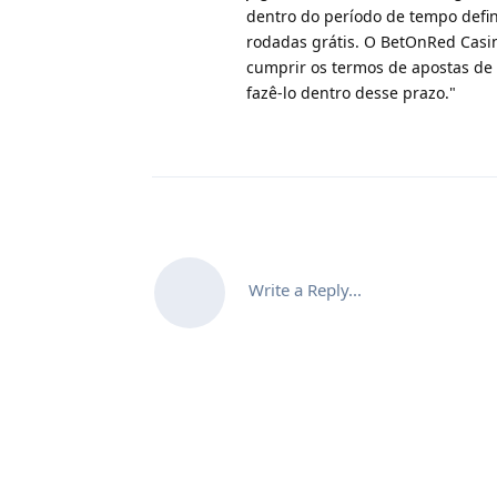
dentro do período de tempo defin
rodadas grátis. O BetOnRed Casin
cumprir os termos de apostas de 3
fazê-lo dentro desse prazo."
Write a Reply...