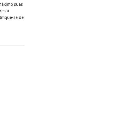
 máximo suas
res a
tifique-se de
Reply