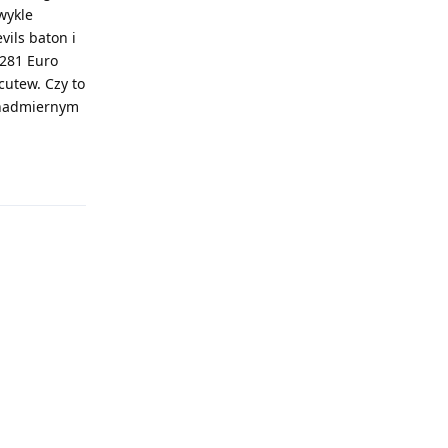
wykle
ils baton i
281 Euro
utew. Czy to
 nadmiernym
Reply