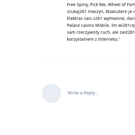
Free Spiny, Pick Me, Wheel of For
szukaj261 maszyn, ktoacutere je 
Elektras sais s261 wymienne, d
Palace casino Mobile. Im wi281c
sam rzeczywisty ruch, ale zast2
korzystaniem z Internetu."
Write a Reply...