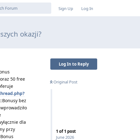
Sign Up
Log In
szych okazji?
Log In to Reply
bonus
oraz 50 free
Original Post
oferuje
hread.php?
 ::Bonusy bez
 wprowadziło
e
yłącznie dla
ny przy
1
of
1
post
. Bonus
June 2026