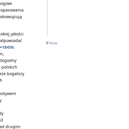
mogowi
 dopasowania
, obowiązują
kiej jakości
 odpowiadać
Now
d=18456
:
on,
 dogodny
 polskich
akże bogatszy
ch
 motywem
y
dy
63
nad drugim: